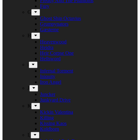
Freddy And The Phantoms
Fury
G
Ghost Ship Octavius
Grumpynators
Gæsterne
H
Heavenwood
Heidra
Heir Corpse One
Hellsword
i
Infernal Torment
Iniquity
Iron Angel
J
Juncker
Junkyard Drive
K
Kickin Valentina
Killing
Kissing Kaos
Koldborn
L