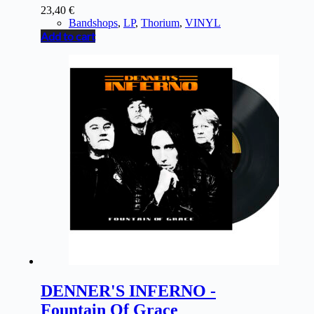
23,40
€
Bandshops
,
LP
,
Thorium
,
VINYL
Add to cart
DENNER'S INFERNO -
Fountain Of Grace