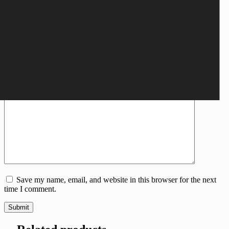
Your email address will not be published.
Required fields are
marked
*
Your rating
*
Name
*
Email
*
Your review
*
Save my name, email, and website in this browser for the next
time I comment.
Submit