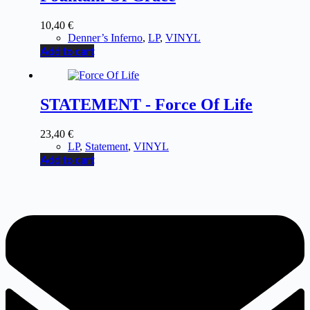
10,40
€
Denner’s Inferno
,
LP
,
VINYL
Add to cart
STATEMENT - Force Of Life
23,40
€
LP
,
Statement
,
VINYL
Add to cart