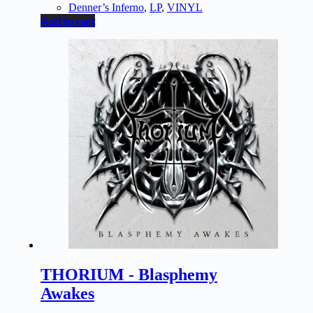
Denner’s Inferno
,
LP
,
VINYL
Add to cart
THORIUM - Blasphemy
Awakes