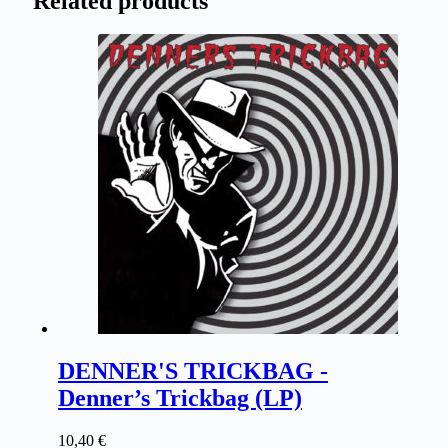
Related products
DENNER'S TRICKBAG -
Denner’s Trickbag (LP)
10,40
€