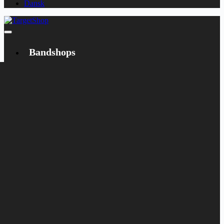
Dansk
Bandshops
Bandcamp
Target
Emanzipation
Shop
CD
LP
Merch
Rarities
Books