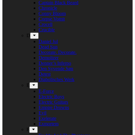
Captain Black Beard
Chronicle
Conny Bloom
Corpse Vomit
Crocell
Crucible
D
Daniel Jul
Dead Sun
Decorate. Decorate.
Demolizer
Denner’s Inferno
Den Syvende Søn
Detest
Diabolisches Werk
E
E-Force
Electric Boys
Electric Guitars
Empire Drowns
Evil
Exelerate
Exmortem
F