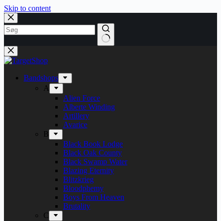
Skip to content
Bandshops
A
Alien Force
Alberte Winding
Artillery
Avarice
B
Black Book Lodge
Black Oak County
Black Swamp Water
Blazing Eternity
Blitzkrieg
Bloodphemy
Boys From Heaven
Brutality
C