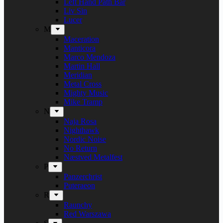
Left Hand Path Bar
Liv Sin
Lucer
M
Maceration
Manticora
Marco Mendoza
Martin Hall
Meridian
Metal Cross
Mighty Music
Mike Tramp
N
Naja Rosa
Nighthawk
Nordic Noise
No Return
Næstved Metalfest
P
Panzerchrist
Puteraeon
R
Raunchy
Red Warszawa