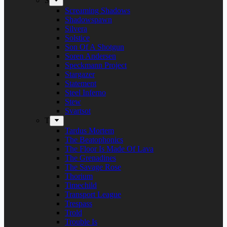
S
Screaming Shadows
Shadowspawn
Silvera
Solstice
Son Of A Shotgun
Soren Andersen
Speckmann Project
Stargazer
Statement
Steel Inferno
Stew
Svartsot
T
Tardus Mortem
The Beatophonics
The Floor Is Made Of Lava
The Grenadines
The Savage Rose
Thorium
Timechild
Transport League
Trespass
Trold
Trouble Is