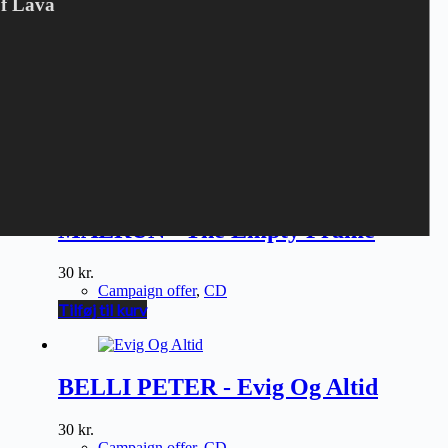
Of Lava
MALRUN - The Empty Frame
30
kr.
Campaign offer
,
CD
Tilføj til kurv
BELLI PETER - Evig Og Altid
30
kr.
Campaign offer
,
CD