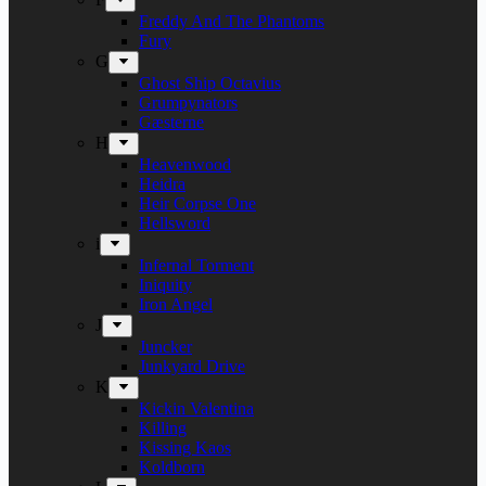
Freddy And The Phantoms
Fury
G
Ghost Ship Octavius
Grumpynators
Gæsterne
H
Heavenwood
Heidra
Heir Corpse One
Hellsword
i
Infernal Torment
Iniquity
Iron Angel
J
Juncker
Junkyard Drive
K
Kickin Valentina
Killing
Kissing Kaos
Koldborn