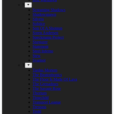
S
Screaming Shadows
Shadowspawn
Silvera
Solstice
Son Of A Shotgun
Soren Andersen
Speckmann Project
Stargazer
Statement
Steel Inferno
Stew
Svartsot
T
Tardus Mortem
The Beatophonics
The Floor Is Made Of Lava
The Grenadines
The Savage Rose
Thorium
Timechild
Transport League
Trespass
Trold