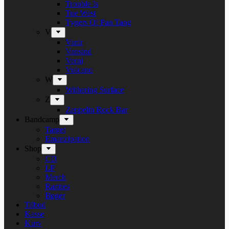
Trouble Is
Tue West
Tygers Of Pan Tang
V
Vanir
Vansind
Verni
Vulcano
W
Withering Surface
Z
Zeppelin Rock Bar
Bandcamp
Target
Emanzipation
Shop
CD
LP
Merch
Rarities
Bøger
Tilbud
Kasse
Kurv