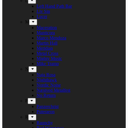
L
Left Hand Path Bar
Liv Sin
Lucer
M
Maceration
Manticora
Marco Mendoza
Martin Hall
Meridian
Metal Cross
Mighty Music
Mike Tramp
N
Naja Rosa
Nighthawk
Nordic Noise
Næstved Metalfest
No Return
P
Panzerchrist
Puteraeon
R
Raunchy
Red Warszawa