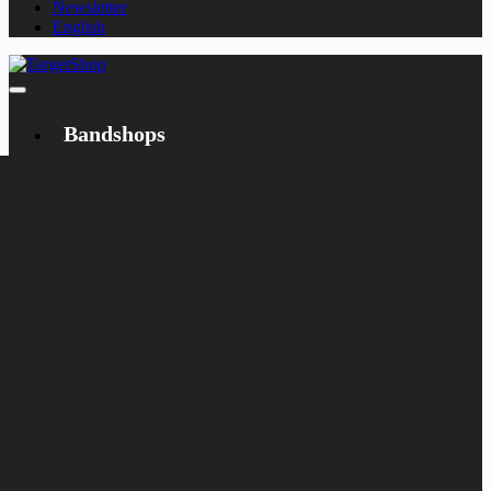
Newsletter
English
Bandshops
Bandcamp
Target
Emanzipation
Shop
CD
LP
Merch
Rarities