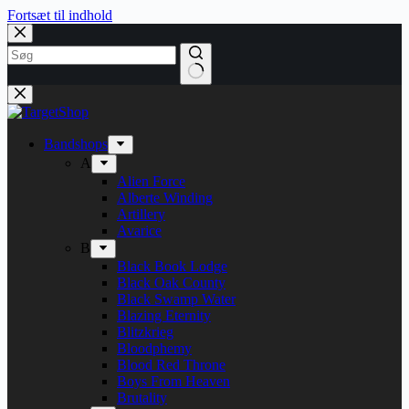
Fortsæt til indhold
Bandshops
A
Alien Force
Alberte Winding
Artillery
Avarice
B
Black Book Lodge
Black Oak County
Black Swamp Water
Blazing Eternity
Blitzkrieg
Bloodphemy
Blood Red Throne
Boys From Heaven
Brutality