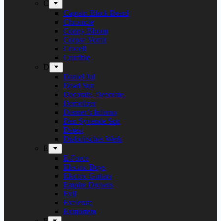
C
Captain Black Beard
Chronicle
Conny Bloom
Corpse Vomit
Crocell
Crucible
D
Daniel Jul
Dead Sun
Decorate. Decorate.
Demolizer
Denner’s Inferno
Den Syvende Søn
Detest
Diabolisches Werk
E
E-Force
Electric Boys
Electric Guitars
Empire Drowns
Evil
Exelerate
Exmortem
F