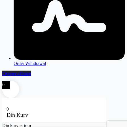
Order Withdrawal
Opsige aftalen
0
0
Din Kurv
Din kurv er tom