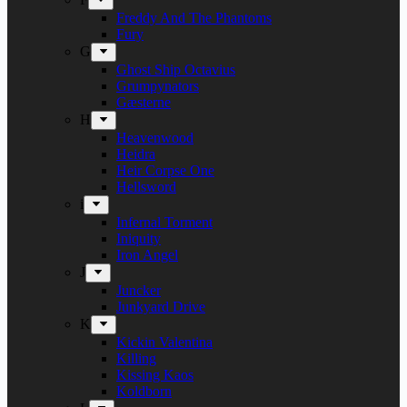
Freddy And The Phantoms
Fury
G
Ghost Ship Octavius
Grumpynators
Gæsterne
H
Heavenwood
Heidra
Heir Corpse One
Hellsword
i
Infernal Torment
Iniquity
Iron Angel
J
Juncker
Junkyard Drive
K
Kickin Valentina
Killing
Kissing Kaos
Koldborn