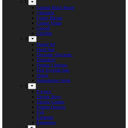
C
Captain Black Beard
Chronicle
Conny Bloom
Corpse Vomit
Crocell
Crucible
D
Daniel Jul
Dead Sun
Decorate. Decorate.
Demolizer
Denner’s Inferno
Den Syvende Søn
Detest
Diabolisches Werk
E
E-Force
Electric Boys
Electric Guitars
Empire Drowns
Evil
Exelerate
Exmortem
F