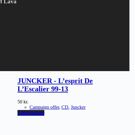
Of Lava
JUNCKER - L’esprit De
L’Escalier 99-13
50
kr.
Campaign offer
,
CD
,
Juncker
Tilføj til kurv