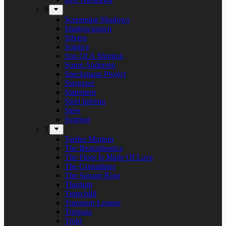
S
Screaming Shadows
Shadowspawn
Silvera
Solstice
Son Of A Shotgun
Soren Andersen
Speckmann Project
Stargazer
Statement
Steel Inferno
Stew
Svartsot
T
Tardus Mortem
The Beatophonics
The Floor Is Made Of Lava
The Grenadines
The Savage Rose
Thorium
Timechild
Transport League
Trespass
Trold