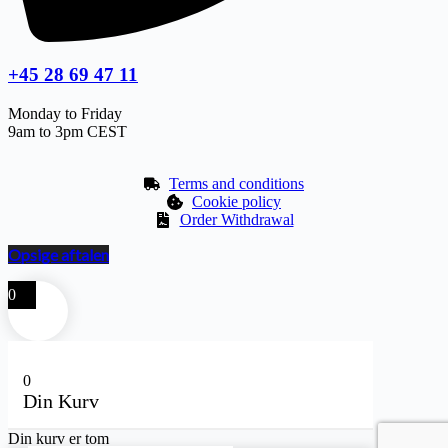
+45 28 69 47 11
Monday to Friday
9am to 3pm CEST
Terms and conditions
Cookie policy
Order Withdrawal
Opsige aftalen
0
0
Din Kurv
Din kurv er tom