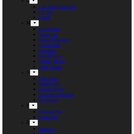
L
Left Hand Path Bar
Liv Sin
Lucer
M
Maceration
Manticora
Marco Mendoza
Martin Hall
Meridian
Metal Cross
Mighty Music
Mike Tramp
N
Naja Rosa
Nighthawk
Nordic Noise
Næstved Metalfest
No Return
P
Panzerchrist
Puteraeon
R
Raunchy
Red Warszawa