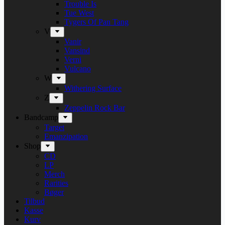
Trouble Is
Tue West
Tygers Of Pan Tang
V
Vanir
Vansind
Verni
Vulcano
W
Withering Surface
Z
Zeppelin Rock Bar
Bandcamp
Target
Emanzipation
Shop
CD
LP
Merch
Rarities
Bøger
Tilbud
Kasse
Kurv