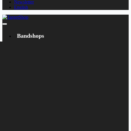
Newsletter
English
Bandshops
Bandcamp
Target
Emanzipation
Shop
CD
LP
Merch
Rarities