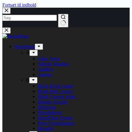
Fortsæt til indhold
Bandshops
A
Alien Force
Alberte Winding
Artillery
Avarice
B
Black Book Lodge
Black Oak County
Black Swamp Water
Blazing Eternity
Blitzkrieg
Bloodphemy
Blood Red Throne
Boys From Heaven
Brutality