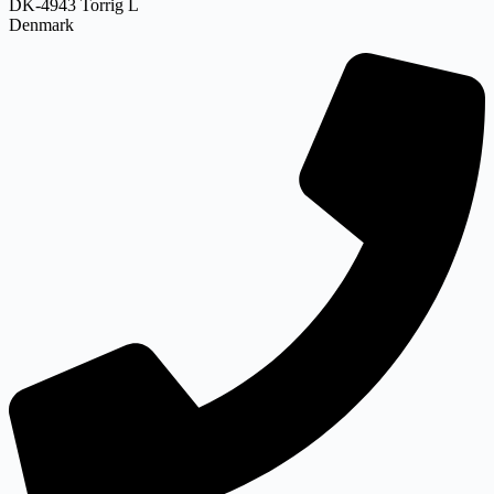
DK-4943 Torrig L
Denmark