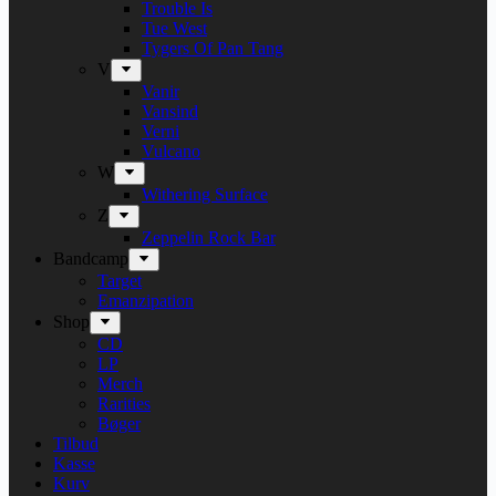
Trouble Is
Tue West
Tygers Of Pan Tang
V
Vanir
Vansind
Verni
Vulcano
W
Withering Surface
Z
Zeppelin Rock Bar
Bandcamp
Target
Emanzipation
Shop
CD
LP
Merch
Rarities
Bøger
Tilbud
Kasse
Kurv