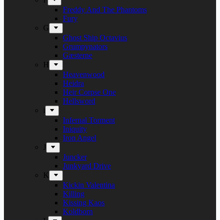
Freddy And The Phantoms
Fury
G
Ghost Ship Octavius
Grumpynators
Gæsterne
H
Heavenwood
Heidra
Heir Corpse One
Hellsword
i
Infernal Torment
Iniquity
Iron Angel
J
Juncker
Junkyard Drive
K
Kickin Valentina
Killing
Kissing Kaos
Koldborn