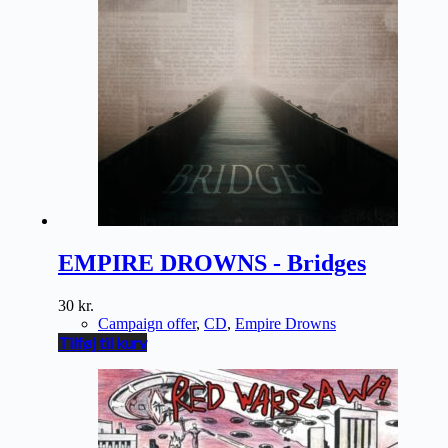
EMPIRE DROWNS - Bridges
30
kr.
Campaign offer
,
CD
,
Empire Drowns
Tilføj til kurv