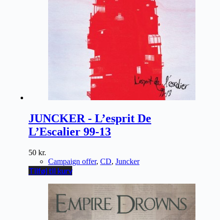
JUNCKER - L’esprit De
L’Escalier 99-13
50
kr.
Campaign offer
,
CD
,
Juncker
Tilføj til kurv