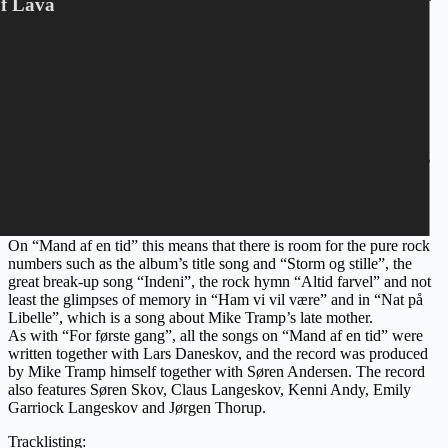
Of Lava
up for it, and as he states in one of the album’s tracks: “I have
chosen my path and the path gave me answers / I came as I was”.
Or as he describes himself in another song: “Stiff-necked, stubborn
and retro, but really okay”.
“In the past, I have always written songs that should suit a band.
Therefore, there have been many things that I just couldn’t do
because I had to live up to a certain image or a particular sound.
With the Danish songs, I go where the songs demand it. If it’s a big
mess, well then it’s with strings. If it’s a song about the old
nightclubs on Vesterbro, then of course it should also sound like
that. I grew up with albums where songs could sound different.
“Mand af en tid” is such an album.”
On “Mand af en tid” this means that there is room for the pure rock
numbers such as the album’s title song and “Storm og stille”, the
great break-up song “Indeni”, the rock hymn “Altid farvel” and not
least the glimpses of memory in “Ham vi vil være” and in “Nat på
Libelle”, which is a song about Mike Tramp’s late mother.
As with “For første gang”, all the songs on “Mand af en tid” were
written together with Lars Daneskov, and the record was produced
by Mike Tramp himself together with Søren Andersen. The record
also features Søren Skov, Claus Langeskov, Kenni Andy, Emily
Garriock Langeskov and Jørgen Thorup.
Tracklisting: