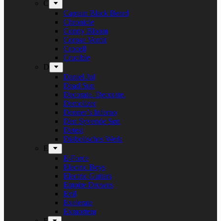
C
Captain Black Beard
Chronicle
Conny Bloom
Corpse Vomit
Crocell
Crucible
D
Daniel Jul
Dead Sun
Decorate. Decorate.
Demolizer
Denner’s Inferno
Den Syvende Søn
Detest
Diabolisches Werk
E
E-Force
Electric Boys
Electric Guitars
Empire Drowns
Evil
Exelerate
Exmortem
F