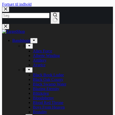
Fortsæt til indhold
Bandshops
A
Alien Force
Alberte Winding
Artillery
Avarice
B
Black Book Lodge
Black Oak County
Black Swamp Water
Blazing Eternity
Blitzkrieg
Bloodphemy
Blood Red Throne
Boys From Heaven
Brutality