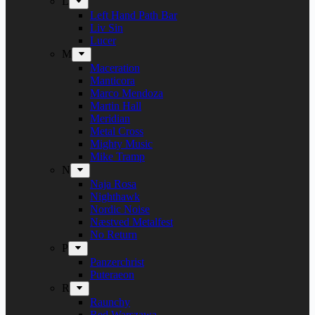
L
Left Hand Path Bar
Liv Sin
Lucer
M
Maceration
Manticora
Marco Mendoza
Martin Hall
Meridian
Metal Cross
Mighty Music
Mike Tramp
N
Naja Rosa
Nighthawk
Nordic Noise
Næstved Metalfest
No Return
P
Panzerchrist
Puteraeon
R
Raunchy
Red Warszawa