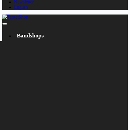
Newsletter
English
Bandshops
Bandcamp
Target
Emanzipation
Shop
CD
LP
Merch
Rarities