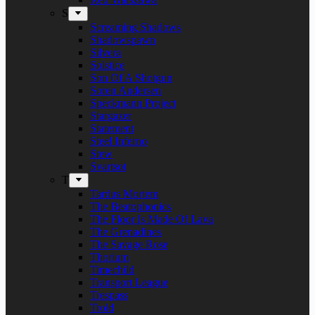
S
Screaming Shadows
Shadowspawn
Silvera
Solstice
Son Of A Shotgun
Soren Andersen
Speckmann Project
Stargazer
Statement
Steel Inferno
Stew
Svartsot
T
Tardus Mortem
The Beatophonics
The Floor Is Made Of Lava
The Grenadines
The Savage Rose
Thorium
Timechild
Transport League
Trespass
Trold