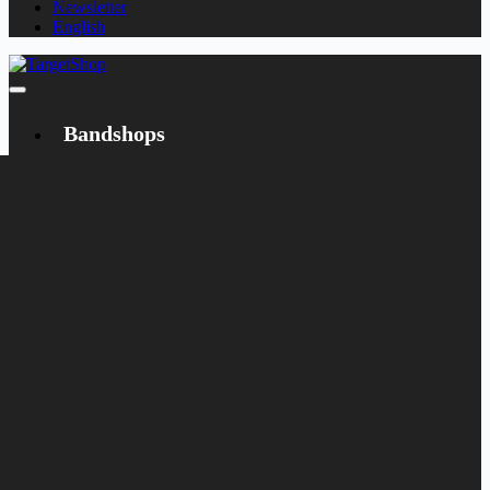
Newsletter
English
Bandshops
Bandcamp
Target
Emanzipation
Shop
CD
LP
Merch
Rarities