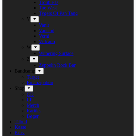
Trouble Is
Tue West
Tygers Of Pan Tang
V
Vanir
Vansind
Verni
Vulcano
W
Withering Surface
Z
Zeppelin Rock Bar
Bandcamp
Target
Emanzipation
Shop
CD
LP
Merch
Rarities
Bøger
Tilbud
Kasse
Kurv