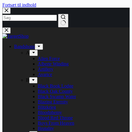
Fortsæt til indhold
Bandshops
A
Alien Force
Alberte Winding
Artillery
Avarice
B
Black Book Lodge
Black Oak County
Black Swamp Water
Blazing Eternity
Blitzkrieg
Bloodphemy
Blood Red Throne
Boys From Heaven
Brutality