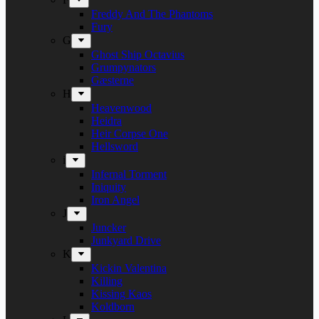
Freddy And The Phantoms
Fury
G
Ghost Ship Octavius
Grumpynators
Gæsterne
H
Heavenwood
Heidra
Heir Corpse One
Hellsword
i
Infernal Torment
Iniquity
Iron Angel
J
Juncker
Junkyard Drive
K
Kickin Valentina
Killing
Kissing Kaos
Koldborn