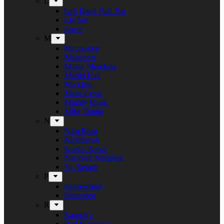
L
Left Hand Path Bar
Liv Sin
Lucer
M
Maceration
Manticora
Marco Mendoza
Martin Hall
Meridian
Metal Cross
Mighty Music
Mike Tramp
N
Naja Rosa
Nighthawk
Nordic Noise
Næstved Metalfest
No Return
P
Panzerchrist
Puteraeon
R
Raunchy
Red Warszawa