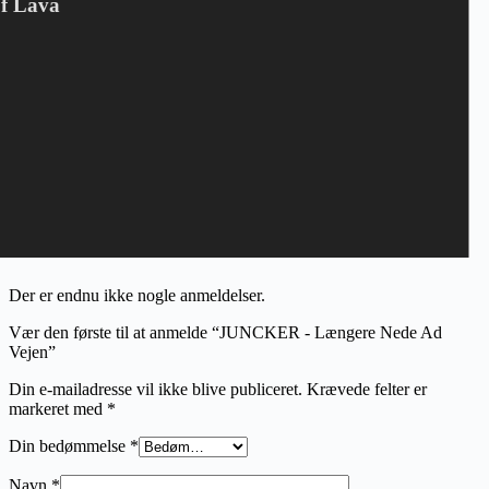
Of Lava
album” var på sin plads. Og alle disse sange er selvfølgelig også at
finde på pladen, sammen med bl.a. det nummer, som nok gør mig
mest stolt retrospektivt, ”Kærlighedssang”, som jeg personligt har
fået lov til at fortolke frit efter The Cure´s ”Lovesong” af mit store
idol Robert Smith.
Der er også mange sange, der ikke er blevet plads til bl.a. pga.
rettighedsmæssige anliggender, men det samler vi op på en anden
gang. Man har vel lov til at drømme om en opfølger til mit 50års
jubilæum, og det kunne passende hedde ”Endnu længere nede ad
vejen”. Det tager vi til den tid. Tiden går stærkt.
Anmeldelser
Der er endnu ikke nogle anmeldelser.
Vær den første til at anmelde “JUNCKER - Længere Nede Ad
Vejen”
Din e-mailadresse vil ikke blive publiceret.
Krævede felter er
markeret med
*
Din bedømmelse
*
Navn
*