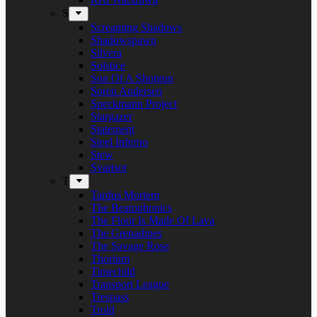
S
Screaming Shadows
Shadowspawn
Silvera
Solstice
Son Of A Shotgun
Soren Andersen
Speckmann Project
Stargazer
Statement
Steel Inferno
Stew
Svartsot
T
Tardus Mortem
The Beatophonics
The Floor Is Made Of Lava
The Grenadines
The Savage Rose
Thorium
Timechild
Transport League
Trespass
Trold