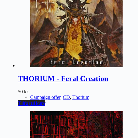
THORIUM - Feral Creation
50
kr.
Campaign offer
,
CD
,
Thorium
Tilføj til kurv