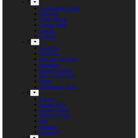
C
Captain Black Beard
Chronicle
Conny Bloom
Corpse Vomit
Crocell
Crucible
D
Daniel Jul
Dead Sun
Decorate. Decorate.
Demolizer
Denner’s Inferno
Den Syvende Søn
Detest
Diabolisches Werk
E
E-Force
Electric Boys
Electric Guitars
Empire Drowns
Evil
Exelerate
Exmortem
F