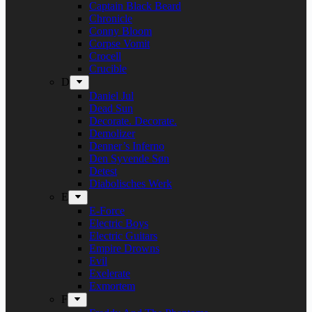
Captain Black Beard
Chronicle
Conny Bloom
Corpse Vomit
Crocell
Crucible
D
Daniel Jul
Dead Sun
Decorate. Decorate.
Demolizer
Denner’s Inferno
Den Syvende Søn
Detest
Diabolisches Werk
E
E-Force
Electric Boys
Electric Guitars
Empire Drowns
Evil
Exelerate
Exmortem
F