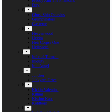
Freddy And The Phantoms
Fury
G
Ghost Ship Octavius
Grumpynators
Gæsterne
H
Heavenwood
Heidra
Heir Corpse One
Hellsword
i
Infernal Torment
Iniquity
Iron Angel
J
Juncker
Junkyard Drive
K
Kickin Valentina
Killing
Kissing Kaos
Koldborn
L