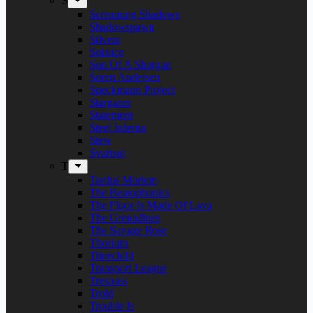
S
Screaming Shadows
Shadowspawn
Silvera
Solstice
Son Of A Shotgun
Soren Andersen
Speckmann Project
Stargazer
Statement
Steel Inferno
Stew
Svartsot
T
Tardus Mortem
The Beatophonics
The Floor Is Made Of Lava
The Grenadines
The Savage Rose
Thorium
Timechild
Transport League
Trespass
Trold
Trouble Is