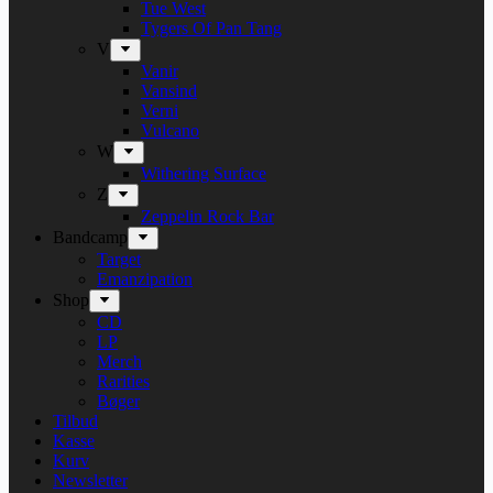
Tue West
Tygers Of Pan Tang
V
Vanir
Vansind
Verni
Vulcano
W
Withering Surface
Z
Zeppelin Rock Bar
Bandcamp
Target
Emanzipation
Shop
CD
LP
Merch
Rarities
Bøger
Tilbud
Kasse
Kurv
Newsletter