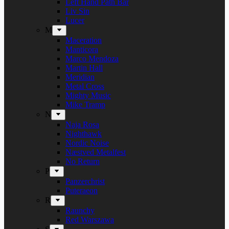
Left Hand Path Bar
Liv Sin
Lucer
M
Maceration
Manticora
Marco Mendoza
Martin Hall
Meridian
Metal Cross
Mighty Music
Mike Tramp
N
Naja Rosa
Nighthawk
Nordic Noise
Næstved Metalfest
No Return
P
Panzerchrist
Puteraeon
R
Raunchy
Red Warszawa