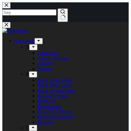
Fortsæt
til
indhold
Bandshops
A
Alien Force
Alberte Winding
Artillery
Avarice
B
Black Book Lodge
Black Oak County
Black Swamp Water
Blazing Eternity
Blitzkrieg
Bloodphemy
Blood Red Throne
Boys From Heaven
Brutality
C