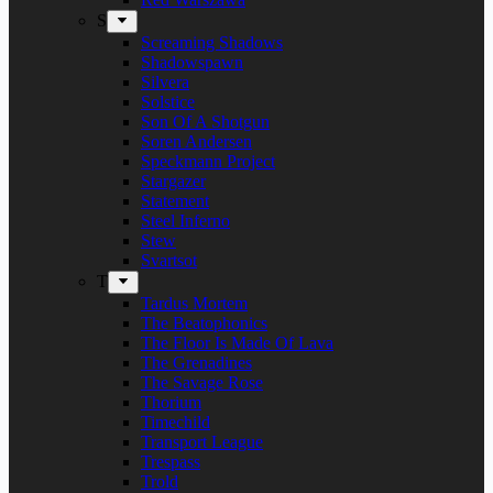
S
Screaming Shadows
Shadowspawn
Silvera
Solstice
Son Of A Shotgun
Soren Andersen
Speckmann Project
Stargazer
Statement
Steel Inferno
Stew
Svartsot
T
Tardus Mortem
The Beatophonics
The Floor Is Made Of Lava
The Grenadines
The Savage Rose
Thorium
Timechild
Transport League
Trespass
Trold