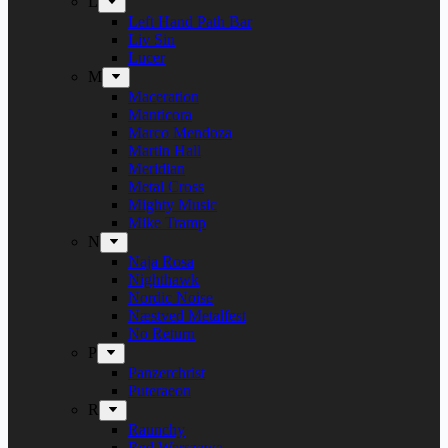
L
Left Hand Path Bar
Liv Sin
Lucer
M
Maceration
Manticora
Marco Mendoza
Martin Hall
Meridian
Metal Cross
Mighty Music
Mike Tramp
N
Naja Rosa
Nighthawk
Nordic Noise
Næstved Metalfest
No Return
P
Panzerchrist
Puteraeon
R
Raunchy
Red Warszawa