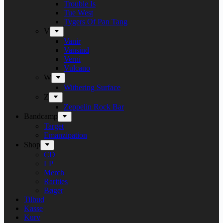
Trouble Is
Tue West
Tygers Of Pan Tang
V
Vanir
Vansind
Verni
Vulcano
W
Withering Surface
Z
Zeppelin Rock Bar
Bandcamp
Target
Emanzipation
Shop
CD
LP
Merch
Rarities
Bøger
Tilbud
Kasse
Kurv