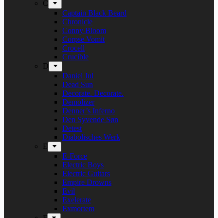
C
Captain Black Beard
Chronicle
Conny Bloom
Corpse Vomit
Crocell
Crucible
D
Daniel Jul
Dead Sun
Decorate. Decorate.
Demolizer
Denner’s Inferno
Den Syvende Søn
Detest
Diabolisches Werk
E
E-Force
Electric Boys
Electric Guitars
Empire Drowns
Evil
Exelerate
Exmortem
F