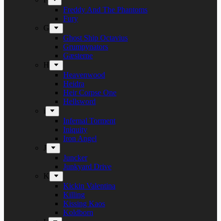
Freddy And The Phantoms
Fury
G
Ghost Ship Octavius
Grumpynators
Gæsterne
H
Heavenwood
Heidra
Heir Corpse One
Hellsword
i
Infernal Torment
Iniquity
Iron Angel
J
Juncker
Junkyard Drive
K
Kickin Valentina
Killing
Kissing Kaos
Koldborn