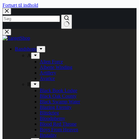
Fortsæt til indhold
Bandshops
A
Alien Force
Alberte Winding
Artillery
Avarice
B
Black Book Lodge
Black Oak County
Black Swamp Water
Blazing Eternity
Blitzkrieg
Bloodphemy
Blood Red Throne
Boys From Heaven
Brutality