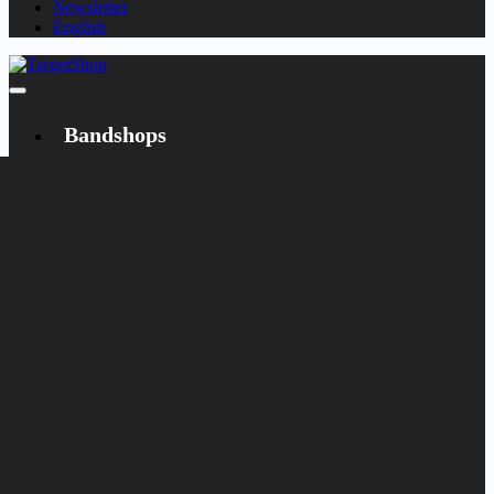
Newsletter
English
Bandshops
Bandcamp
Target
Emanzipation
Shop
CD
LP
Merch
Rarities