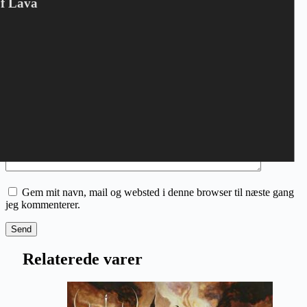
Of Lava
Din bedømmelse
*
Navn
*
E-mail
*
Din anmeldelse
*
Gem mit navn, mail og websted i denne browser til næste gang
jeg kommenterer.
Send
Relaterede varer