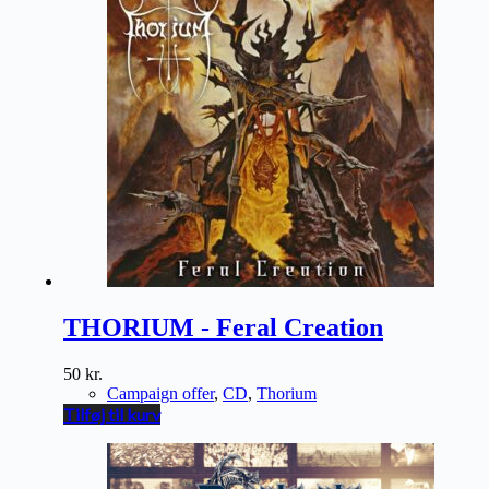
THORIUM - Feral Creation
50
kr.
Campaign offer
,
CD
,
Thorium
Tilføj til kurv