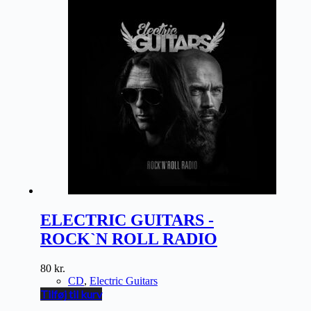
ELECTRIC GUITARS -
ROCK`N ROLL RADIO
80
kr.
CD
,
Electric Guitars
Tilføj til kurv