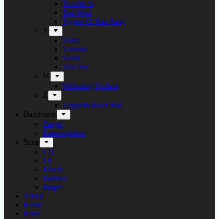
Trouble Is
Tue West
Tygers Of Pan Tang
V
Vanir
Vansind
Verni
Vulcano
W
Withering Surface
Z
Zeppelin Rock Bar
Bandcamp
Target
Emanzipation
Shop
CD
LP
Merch
Rarities
Bøger
Tilbud
Kasse
Kurv