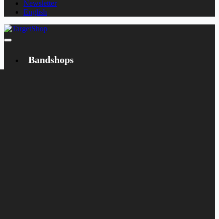
Newsletter
English
Bandshops
Bandcamp
Target
Emanzipation
Shop
CD
LP
Merch
Rarities