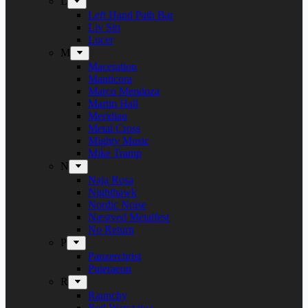
L
Left Hand Path Bar
Liv Sin
Lucer
M
Maceration
Manticora
Marco Mendoza
Martin Hall
Meridian
Metal Cross
Mighty Music
Mike Tramp
N
Naja Rosa
Nighthawk
Nordic Noise
Næstved Metalfest
No Return
P
Panzerchrist
Puteraeon
R
Raunchy
Red Warszawa