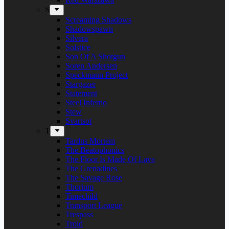
S
Screaming Shadows
Shadowspawn
Silvera
Solstice
Son Of A Shotgun
Soren Andersen
Speckmann Project
Stargazer
Statement
Steel Inferno
Stew
Svartsot
T
Tardus Mortem
The Beatophonics
The Floor Is Made Of Lava
The Grenadines
The Savage Rose
Thorium
Timechild
Transport League
Trespass
Trold