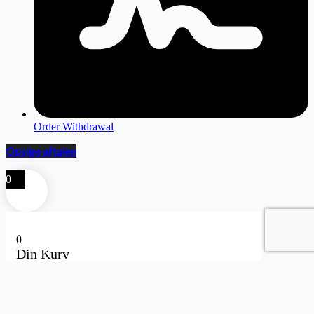
Order Withdrawal
Opsige aftalen
0
0
Din Kurv
Din kurv er tom
Fortsæt med at handle