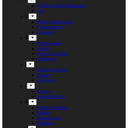
Freddy And The Phantoms
Fury
G
Ghost Ship Octavius
Grumpynators
Gæsterne
H
Heavenwood
Heidra
Heir Corpse One
Hellsword
i
Infernal Torment
Iniquity
Iron Angel
J
Juncker
Junkyard Drive
K
Kickin Valentina
Killing
Kissing Kaos
Koldborn