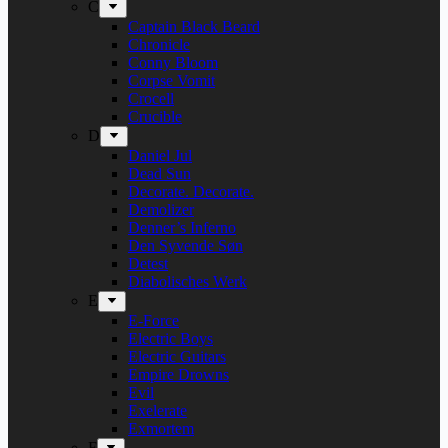
C
Captain Black Beard
Chronicle
Conny Bloom
Corpse Vomit
Crocell
Crucible
D
Daniel Jul
Dead Sun
Decorate. Decorate.
Demolizer
Denner’s Inferno
Den Syvende Søn
Detest
Diabolisches Werk
E
E-Force
Electric Boys
Electric Guitars
Empire Drowns
Evil
Exelerate
Exmortem
F