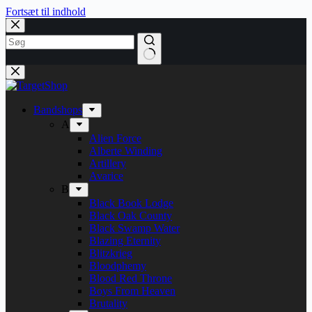
Fortsæt til indhold
Bandshops
A
Alien Force
Alberte Winding
Artillery
Avarice
B
Black Book Lodge
Black Oak County
Black Swamp Water
Blazing Eternity
Blitzkrieg
Bloodphemy
Blood Red Throne
Boys From Heaven
Brutality